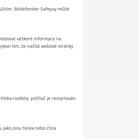
eužitím. Bitdefender Safepay může
sledovat veškeré informace na
výkon tím, že načítá webové stránky
eba rootkity, počítač je restartován
, jako jsou hesla nebo čísla