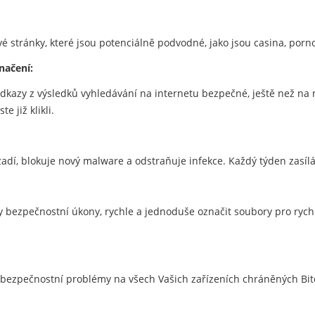
vé stránky, které jsou potenciálně podvodné, jako jsou casina, por
načení:
u odkazy z výsledků vyhledávání na internetu bezpečné, ještě než na 
e již klikli.
zadí, blokuje nový malware a odstraňuje infekce. Každý týden zasíl
bezpečnostní úkony, rychle a jednoduše označit soubory pro rychlé
 bezpečnostní problémy na všech Vašich zařízeních chráněných Bitd