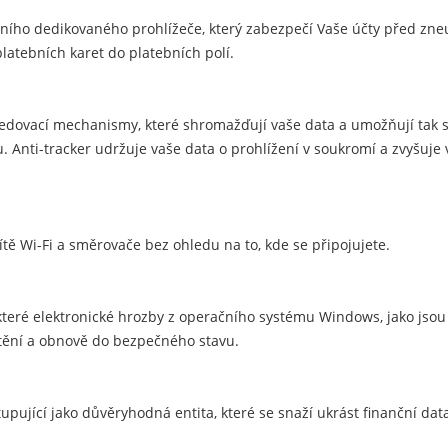
átního dedikovaného prohlížeče, který zabezpečí Vaše účty před zn
latebních karet do platebních polí.
sledovací mechanismy, které shromažďují vaše data a umožňují tak 
nti-tracker udržuje vaše data o prohlížení v soukromí a zvyšuje 
ítě Wi-Fi a směrovače bez ohledu na to, kde se připojujete.
eré elektronické hrozby z operačního systému Windows, jako jsou tř
tění a obnově do bezpečného stavu.
upující jako důvěryhodná entita, které se snaží ukrást finanční data