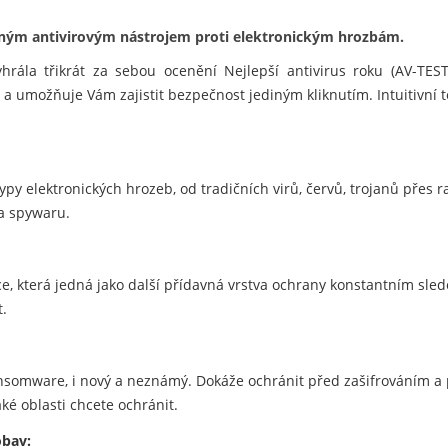
ytným antivirovým nástrojem proti elektronickým hrozbám.
yhrála třikrát za sebou ocenění Nejlepší antivirus roku (AV-TEST
 a umožňuje Vám zajistit bezpečnost jediným kliknutím. Intuitivní 
ypy elektronických hrozeb, od tradičních virů, červů, trojanů přes 
 a spywaru.
e, která jedná jako další přídavná vrstva ochrany konstantním sle
t.
nsomware, i nový a neznámý. Dokáže ochránit před zašifrováním 
aké oblasti chcete ochránit.
obav: