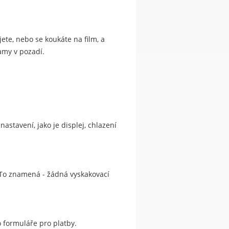
ujete, nebo se koukáte na film, a
amy v pozadí.
astavení, jako je displej, chlazení
 To znamená - žádná vyskakovací
o formuláře pro platby.