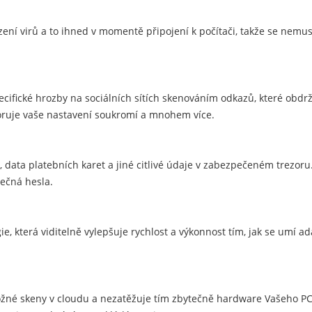
ízení virů a to ihned v momentě připojení k počítači, takže se nemu
pecifické hrozby na sociálních sítích skenováním odkazů, které obdr
itoruje vaše nastavení soukromí a mnohem více.
 data platebních karet a jiné citlivé údaje v zabezpečeném trezoru.
ečná hesla.
gie, která viditelně vylepšuje rychlost a výkonnost tím, jak se umí a
žné skeny v cloudu a nezatěžuje tím zbytečně hardware Vašeho PC.