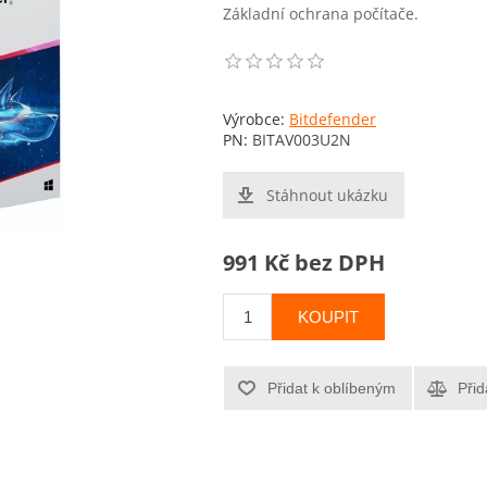
Základní ochrana počítače.
Výrobce:
Bitdefender
PN:
BITAV003U2N
Stáhnout ukázku
991 Kč bez DPH
KOUPIT
Přidat k oblíbeným
Přid