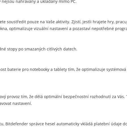
y nejsou nahrávány a ukládány mimo PC.
te soustředit pouze na Vaše aktivity. Zjistí, jestli hrajete hry, prac
kna, optimalizuje vizuální nastavení a pozastaví nepotřebné progr
ádné stopy po smazaných citlivých datech.
st baterie pro notebooky a tablety tím, že optimalizuje systémová n
ový provoz tím, že dělá optimální bezpečnostní rozhodnutí za Vás.
avovat nastavení.
etu, Bitdefender správce hesel automaticky vkládá platební údaje d