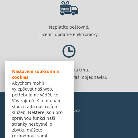
Neplatíte poštovné.
Licenci dodáme elektronicky.
Jsme 20 let na trhu.
Nastavení soukromí a
cookies
Spolehlivě vyřídíme Vaši objednávku.
Abychom mohli
vylepšovat náš web,
potřebujeme vědět, co
Vás zajímá. K tomu nám
slouží řada nástrojů a
© Amenit Software Solutions, 1998 - 2026
služeb. Některé jsou pro
Powered by
nopCommerce
správnou funkci naší
stránky nezbytné, o
zbytku můžete
rozhodnout sami.