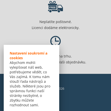
Neplatíte poštovné.
Licenci dodáme elektronicky.
Nastavení soukromí a
Jsme 20 let na trhu.
cookies
Spolehlivě vyřídíme Vaši objednávku.
Abychom mohli
vylepšovat náš web,
potřebujeme vědět, co
Vás zajímá. K tomu nám
slouží řada nástrojů a
služeb. Některé jsou pro
© Amenit Software Solutions, 1998 - 2026
správnou funkci naší
Powered by
nopCommerce
stránky nezbytné, o
zbytku můžete
rozhodnout sami.