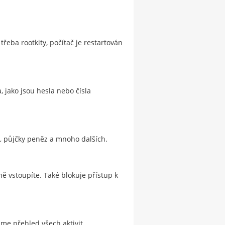
eba rootkity, počítač je restartován
, jako jsou hesla nebo čísla
o, půjčky peněz a mnoho dalších.
ně vstoupíte. Také blokuje přístup k
áme přehled všech aktivit.