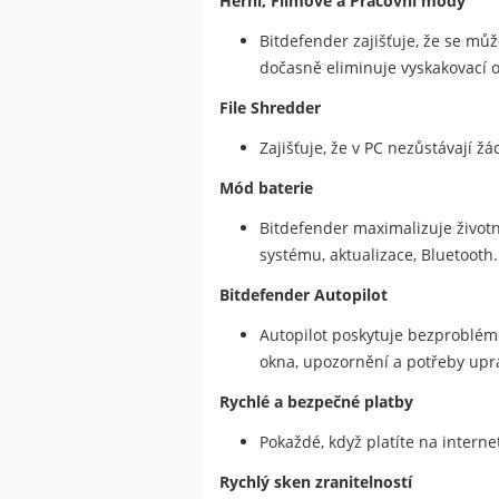
Herní, Filmové a Pracovní módy
Bitdefender zajišťuje, že se může
dočasně eliminuje vyskakovací o
File Shredder
Zajišťuje, že v PC nezůstávají ž
Mód baterie
Bitdefender maximalizuje životno
systému, aktualizace, Bluetooth.
Bitdefender Autopilot
Autopilot poskytuje bezproblém
okna, upozornění a potřeby upr
Rychlé a bezpečné platby
Pokaždé, když platíte na intern
Rychlý sken zranitelností