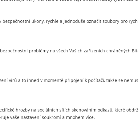
bezpečnostní úkony, rychle a jednoduše označit soubory pro rychlé
 bezpečnostní problémy na všech Vašich zařízeních chráněných Bitd
ízení virů a to ihned v momentě připojení k počítači, takže se nemu
pecifické hrozby na sociálních sítích skenováním odkazů, které obdr
itoruje vaše nastavení soukromí a mnohem více.