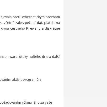
bojovala proti kybernetickým hrozbám
s, včetně zabezpečení dat, plateb na
dvou-cestného Firewallu a diskrétně
ransomware, útoky nultého dne a další
dováním aktivit programů a
a požadováním výkupného za vaše