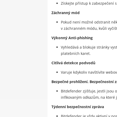
Získejte přístup k zabezpečení s
Záchranný mód
Pokud není možné odstranit někt
v záchranném módu, kvůli vyčiš
Výkonný Anti-phishing
Vyhledává a blokuje stránky vyst
platebních karet.
Citlivá detekce podvodů
Varuje kdykoliv navštívíte webo
Bezpečné prohlížení. Bezpečnostní z
Bitdefender zjišťuje, jestli jso
infikovaným odkazům, na které jst
Týdenní bezpečnostní zpráva
Bitdefender je vždy aktivní v po