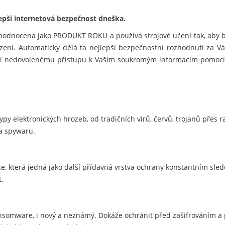
lepší internetová bezpečnost dneška.
je hodnocena jako PRODUKT ROKU a používá strojové učení tak, aby 
zení. Automaticky dělá ta nejlepší bezpečnostní rozhodnutí za Vá
zí nedovolenému přístupu k Vašim soukromým informacím pomocí 
ypy elektronických hrozeb, od tradičních virů, červů, trojanů přes 
 a spywaru.
e, která jedná jako další přídavná vrstva ochrany konstantním sle
t.
nsomware, i nový a neznámý. Dokáže ochránit před zašifrováním 