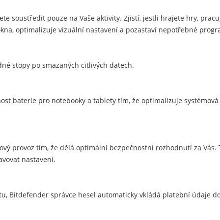
te soustředit pouze na Vaše aktivity. Zjistí, jestli hrajete hry, prac
kna, optimalizuje vizuální nastavení a pozastaví nepotřebné progr
ádné stopy po smazaných citlivých datech.
st baterie pro notebooky a tablety tím, že optimalizuje systémová n
ový provoz tím, že dělá optimální bezpečnostní rozhodnutí za Vás.
avovat nastavení.
etu, Bitdefender správce hesel automaticky vkládá platební údaje d