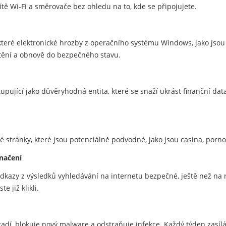
ítě Wi-Fi a směrovače bez ohledu na to, kde se připojujete.
eré elektronické hrozby z operačního systému Windows, jako jsou tř
tění a obnově do bezpečného stavu.
upující jako důvěryhodná entita, které se snaží ukrást finanční data
vé stránky, které jsou potenciálně podvodné, jako jsou casina, porn
načení
u odkazy z výsledků vyhledávání na internetu bezpečné, ještě než na 
e již klikli.
zadí, blokuje nový malware a odstraňuje infekce. Každý týden zasíl