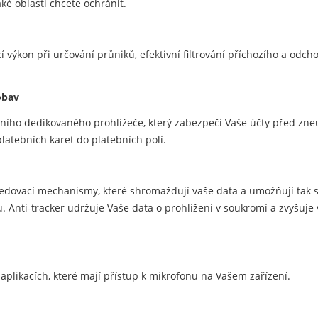
aké oblasti chcete ochránit.
í výkon při určování průniků, efektivní filtrování příchozího a odcho
obav
átního dedikovaného prohlížeče, který zabezpečí Vaše účty před zn
latebních karet do platebních polí.
sledovací mechanismy, které shromažďují vaše data a umožňují tak 
nti-tracker udržuje Vaše data o prohlížení v soukromí a zvyšuje 
plikacích, které mají přístup k mikrofonu na Vašem zařízení.