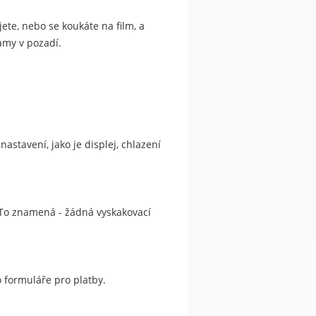
ujete, nebo se koukáte na film, a
amy v pozadí.
astavení, jako je displej, chlazení
 To znamená - žádná vyskakovací
o formuláře pro platby.