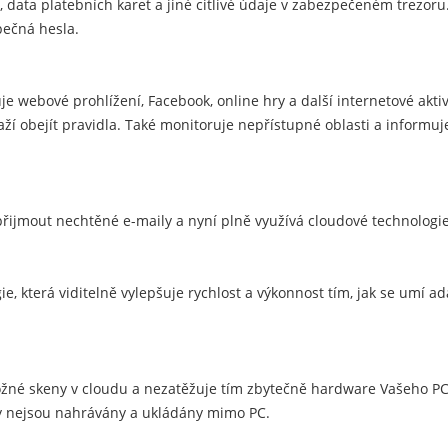
 data platebních karet a jiné citlivé údaje v zabezpečeném trezoru.
pečná hesla.
e webové prohlížení, Facebook, online hry a další internetové aktiv
aží obejít pravidla. Také monitoruje nepřístupné oblasti a informuj
ijmout nechtěné e-maily a nyní plně využívá cloudové technologie
gie, která viditelně vylepšuje rychlost a výkonnost tím, jak se umí a
žné skeny v cloudu a nezatěžuje tím zbytečně hardware Vašeho PC.
y nejsou nahrávány a ukládány mimo PC.