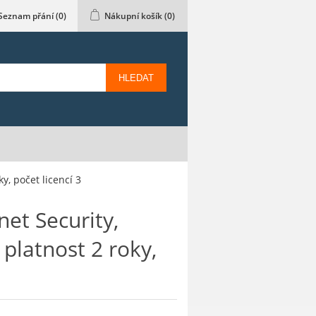
Seznam přání
(0)
Nákupní košík
(0)
HLEDAT
y, počet licencí 3
net Security,
 platnost 2 roky,