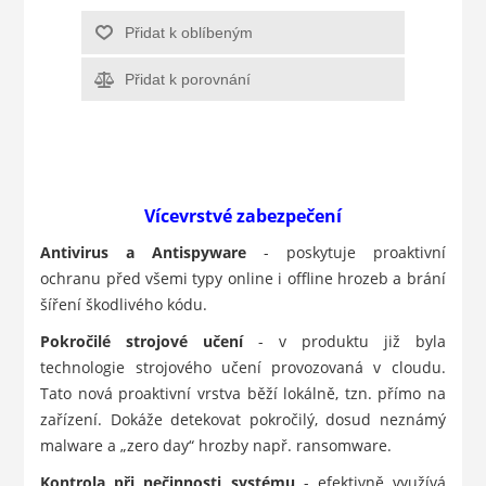
Přidat k oblíbeným
Přidat k porovnání
Vícevrstvé zabezpečení
Antivirus a Antispyware
- poskytuje proaktivní
ochranu před všemi typy online i offline hrozeb a brání
šíření škodlivého kódu.
Pokročilé strojové učení
- v produktu již byla
technologie strojového učení provozovaná v cloudu.
Tato nová proaktivní vrstva běží lokálně, tzn. přímo na
zařízení. Dokáže detekovat pokročilý, dosud neznámý
malware a „zero day“ hrozby např. ransomware.
Kontrola při nečinnosti systému
- efektivně využívá