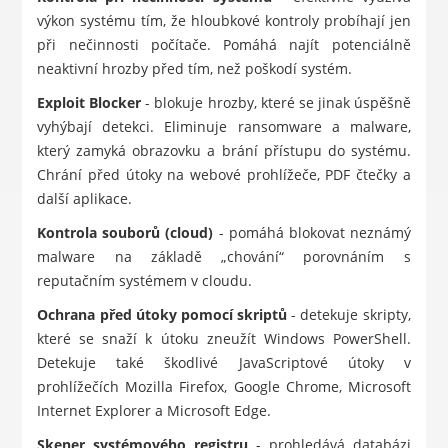
výkon systému tím, že hloubkové kontroly probíhají jen
při nečinnosti počítače. Pomáhá najít potenciálně
neaktivní hrozby před tím, než poškodí systém.
Exploit Blocker
- blokuje hrozby, které se jinak úspěšně
vyhýbají detekci. Eliminuje ransomware a malware,
který zamyká obrazovku a brání přístupu do systému.
Chrání před útoky na webové prohlížeče, PDF čtečky a
další aplikace.
Kontrola souborů (cloud)
- pomáhá blokovat neznámý
malware na základě „chování“ porovnáním s
reputačním systémem v cloudu.
Ochrana před útoky pomocí skriptů
- detekuje skripty,
které se snaží k útoku zneužít Windows PowerShell.
Detekuje také škodlivé JavaScriptové útoky v
prohlížečích Mozilla Firefox, Google Chrome, Microsoft
Internet Explorer a Microsoft Edge.
Skener systémového registru
- prohledává databázi