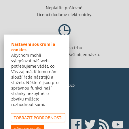
Neplatíte poštovné.
Licenci dodáme elektronicky.
Nastavení soukromí a
Jsme 20 let na trhu.
cookies
Spolehlivě vyřídíme Vaši objednávku.
Abychom mohli
vylepšovat náš web,
potřebujeme vědět, co
Vás zajímá. K tomu nám
slouží řada nástrojů a
služeb. Některé jsou pro
© Amenit Software Solutions, 1998 - 2026
správnou funkci naší
Powered by
nopCommerce
stránky nezbytné, o
zbytku můžete
rozhodnout sami.
ZOBRAZIT PODROBNOSTI