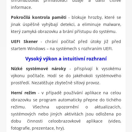
shromažďovat přihlašovací údaje a další citlivé
informace.
Pokročilá kontrola paměti
- blokuje hrozby, které se
jinak úspěšně vyhýbají detekci, a eliminuje malware,
který zamyká obrazovku a brání přístupu do systému.
UEFI Skener
- chrání počítač před útoky již před
startem Windows – na systémech s rozhraním UEFI.
Vysoký výkon a intuitivní rozhraní
Nízké systémové nároky
- přispívají k vysokému
výkonu počítače. Hodí se do jakéhokoli systémového
prostředí. Nezatěžuje zbytečně síťový provoz.
Herní režim
- v případě používání aplikace na celou
obrazovku se program automaticky přepne do tichého
režimu. Všechna upozornění o aktualizacích,
systémových nebo jiných aktivitách jsou odložena po
dobu činnosti celoobrazovkové aplikace (video,
fotografie, prezentace, hry).