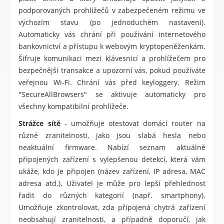
podporovaných prohlížečů v zabezpečeném režimu ve
výchozím stavu (po jednoduchém nastavení).
Automaticky vás chrání při používání internetového
bankovnictví a přístupu k webovým kryptopeněženkám.
Šifruje komunikaci mezi klávesnicí a prohlížečem pro
bezpečnější transakce a upozorní vás, pokud používáte
veřejnou Wi-Fi. Chrání vás před keyloggery. Režim
"SecureAllBrowsers" se aktivuje automaticky pro
všechny kompatibilní prohlížeče.
Strážce sítě
- umožňuje otestovat domácí router na
různé zranitelnosti, jako jsou slabá hesla nebo
neaktuální firmware. Nabízí seznam aktuálně
připojených zařízení s vylepšenou detekcí, která vám
ukáže, kdo je připojen (název zařízení, IP adresa, MAC
adresa atd.). Uživatel je může pro lepší přehlednost
řadit do různých kategorií (např. smartphony).
Umožňuje zkontrolovat, zda připojená chytrá zařízení
neobsahují zranitelnosti, a případně doporučí, jak