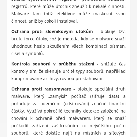
registrů, které může útočník zneužít k nekalé činnosti.
Malware tam totiž efektivně může maskovat svou
činnost, aniž by cokoli instaloval.
Ochrana proti slovníkovým útokům
- blokuje tzv.
brute force útoky, což je metoda, kdy se malware snaží
uhodnout heslo zkoušením všech kombinací písmen,
čísel a symbolů.
Kontrola souborů v průběhu stažení
- snižuje čas
kontroly tím, že skenuje určité typy souborů, například
komprimované archivy, rovnou při stahování.
Ochrana proti ransomware
- blokuje speciální druh
malware, který „zamyká“ počítač (šifruje data) a
požaduje za odemčení (odšifrování) značné finanční
částky. Využívá pokročilé techniky detekce založené na
chování k ochraně před malwarem, který se snaží
poškodit zařízení zašifrováním co největšího počtu
souborů, které dokáže najít na místních a síťových