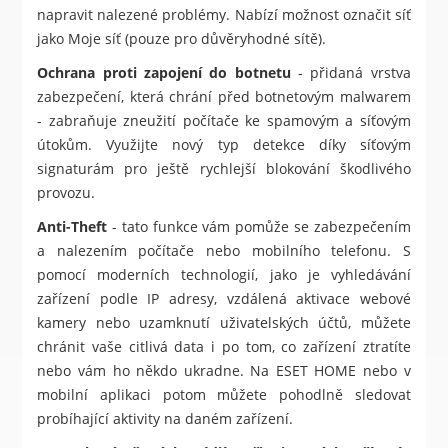
napravit nalezené problémy. Nabízí možnost označit síť
jako Moje síť (pouze pro důvěryhodné sítě).
Ochrana proti zapojení do botnetu
- přidaná vrstva
zabezpečení, která chrání před botnetovým malwarem
- zabraňuje zneužití počítače ke spamovým a síťovým
útokům. Využijte nový typ detekce díky síťovým
signaturám pro ještě rychlejší blokování škodlivého
provozu.
Anti-Theft
- tato funkce vám pomůže se zabezpečením
a nalezením počítače nebo mobilního telefonu. S
pomocí moderních technologií, jako je vyhledávání
zařízení podle IP adresy, vzdálená aktivace webové
kamery nebo uzamknutí uživatelských účtů, můžete
chránit vaše citlivá data i po tom, co zařízení ztratíte
nebo vám ho někdo ukradne. Na ESET HOME nebo v
mobilní aplikaci potom můžete pohodlně sledovat
probíhající aktivity na daném zařízení.