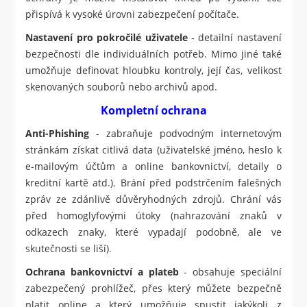
přispívá k vysoké úrovni zabezpečení počítače.
Nastavení pro pokročilé uživatele
- detailní nastavení
bezpečnosti dle individuálních potřeb. Mimo jiné také
umožňuje definovat hloubku kontroly, její čas, velikost
skenovaných souborů nebo archivů apod.
Kompletní ochrana
Anti-Phishing
- zabraňuje podvodným internetovým
stránkám získat citlivá data (uživatelské jméno, heslo k
e-mailovým účtům a online bankovnictví, detaily o
kreditní kartě atd.). Brání před podstrčením falešných
zpráv ze zdánlivě důvěryhodných zdrojů. Chrání vás
před homoglyfovými útoky (nahrazování znaků v
odkazech znaky, které vypadají podobně, ale ve
skutečnosti se liší).
Ochrana bankovnictví a plateb
- obsahuje speciální
zabezpečený prohlížeč, přes který můžete bezpečně
platit online a který umožňuje spustit jakýkoli z