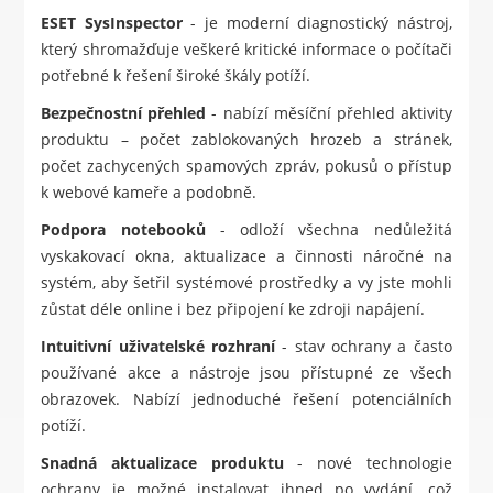
ESET SysInspector
- je moderní diagnostický nástroj,
který shromažďuje veškeré kritické informace o počítači
potřebné k řešení široké škály potíží.
Bezpečnostní přehled
- nabízí měsíční přehled aktivity
produktu – počet zablokovaných hrozeb a stránek,
počet zachycených spamových zpráv, pokusů o přístup
k webové kameře a podobně.
Podpora notebooků
- odloží všechna nedůležitá
vyskakovací okna, aktualizace a činnosti náročné na
systém, aby šetřil systémové prostředky a vy jste mohli
zůstat déle online i bez připojení ke zdroji napájení.
Intuitivní uživatelské rozhraní
- stav ochrany a často
používané akce a nástroje jsou přístupné ze všech
obrazovek. Nabízí jednoduché řešení potenciálních
potíží.
Snadná aktualizace produktu
- nové technologie
ochrany je možné instalovat ihned po vydání, což