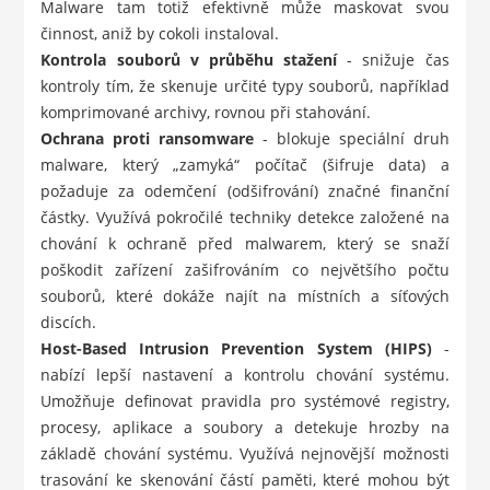
Malware tam totiž efektivně může maskovat svou
činnost, aniž by cokoli instaloval.
Kontrola souborů v průběhu stažení
- snižuje čas
kontroly tím, že skenuje určité typy souborů, například
komprimované archivy, rovnou při stahování.
Ochrana proti ransomware
- blokuje speciální druh
malware, který „zamyká“ počítač (šifruje data) a
požaduje za odemčení (odšifrování) značné finanční
částky. Využívá pokročilé techniky detekce založené na
chování k ochraně před malwarem, který se snaží
poškodit zařízení zašifrováním co největšího počtu
souborů, které dokáže najít na místních a síťových
discích.
Host-Based Intrusion Prevention System (HIPS)
-
nabízí lepší nastavení a kontrolu chování systému.
Umožňuje definovat pravidla pro systémové registry,
procesy, aplikace a soubory a detekuje hrozby na
základě chování systému. Využívá nejnovější možnosti
trasování ke skenování částí paměti, které mohou být