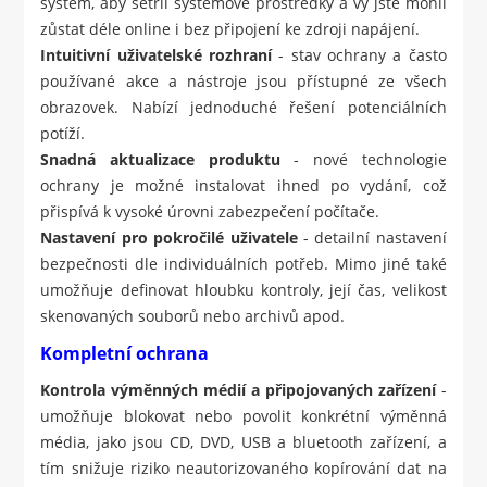
systém, aby šetřil systémové prostředky a vy jste mohli
zůstat déle online i bez připojení ke zdroji napájení.
Intuitivní uživatelské rozhraní
- stav ochrany a často
používané akce a nástroje jsou přístupné ze všech
obrazovek. Nabízí jednoduché řešení potenciálních
potíží.
Snadná aktualizace produktu
- nové technologie
ochrany je možné instalovat ihned po vydání, což
přispívá k vysoké úrovni zabezpečení počítače.
Nastavení pro pokročilé uživatele
- detailní nastavení
bezpečnosti dle individuálních potřeb. Mimo jiné také
umožňuje definovat hloubku kontroly, její čas, velikost
skenovaných souborů nebo archivů apod.
Kompletní ochrana
Kontrola výměnných médií a připojovaných zařízení
-
umožňuje blokovat nebo povolit konkrétní výměnná
média, jako jsou CD, DVD, USB a bluetooth zařízení, a
tím snižuje riziko neautorizovaného kopírování dat na