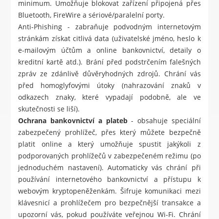
minimum. Umožňuje blokovat zařízení připojená přes
Bluetooth, FireWire a sériové/paralelní porty.
Anti-Phishing - zabraňuje podvodným internetovým
stránkám získat citlivá data (uživatelské jméno, heslo k
e-mailovým účtům a online bankovnictví, detaily o
kreditní kartě atd.). Brání před podstrčením falešných
zpráv ze zdánlivě důvěryhodných zdrojů. Chrání vás
před homoglyfovými útoky (nahrazování znaků v
odkazech znaky, které vypadají podobně, ale ve
skutečnosti se liší).
Ochrana bankovnictví a plateb
- obsahuje speciální
zabezpečený prohlížeč, přes který můžete bezpečně
platit online a který umožňuje spustit jakýkoli z
podporovaných prohlížečů v zabezpečeném režimu (po
jednoduchém nastavení). Automaticky vás chrání při
používání internetového bankovnictví a přístupu k
webovým kryptopeněženkám. Šifruje komunikaci mezi
klávesnicí a prohlížečem pro bezpečnější transakce a
upozorní vás, pokud používáte veřejnou Wi-Fi. Chrání