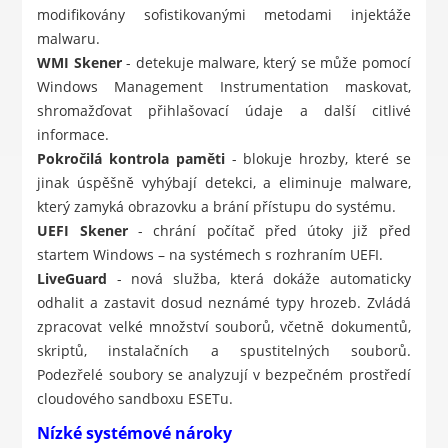
modifikovány sofistikovanými metodami injektáže
malwaru.
WMI Skener
- detekuje malware, který se může pomocí
Windows Management Instrumentation maskovat,
shromažďovat přihlašovací údaje a další citlivé
informace.
Pokročilá kontrola paměti
- blokuje hrozby, které se
jinak úspěšně vyhýbají detekci, a eliminuje malware,
který zamyká obrazovku a brání přístupu do systému.
UEFI Skener
- chrání počítač před útoky již před
startem Windows – na systémech s rozhraním UEFI.
LiveGuard
- nová služba, která dokáže automaticky
odhalit a zastavit dosud neznámé typy hrozeb. Zvládá
zpracovat velké množství souborů, včetně dokumentů,
skriptů, instalačních a spustitelných souborů.
Podezřelé soubory se analyzují v bezpečném prostředí
cloudového sandboxu ESETu.
Nízké systémové nároky