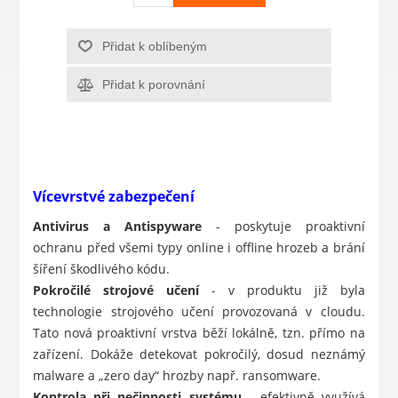
Přidat k oblíbeným
Přidat k porovnání
Vícevrstvé zabezpečení
Antivirus a Antispyware
- poskytuje proaktivní
ochranu před všemi typy online i offline hrozeb a brání
šíření škodlivého kódu.
Pokročilé strojové učení
- v produktu již byla
technologie strojového učení provozovaná v cloudu.
Tato nová proaktivní vrstva běží lokálně, tzn. přímo na
zařízení. Dokáže detekovat pokročilý, dosud neznámý
malware a „zero day“ hrozby např. ransomware.
Kontrola při nečinnosti systému
- efektivně využívá