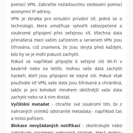
pomocí VPN. Zabraňte nežádoucímu sledování pomocí
anonymní IP adresy.
VPN je zkratka pro virtuální privátní síť. Jedná se o
technologii, která umožňuje vytvořit zabezpečené a
soukromé připojení přes veřejnou síť. Všechna data
přenášená mezi vaším zařízením a serverem VPN jsou
šifrována, což znamená, že jsou skryta před každým,
kdo by se je mohl pokusit zachytit.
Pokud se například připojíte k veřejné síti Wi-Fi v
kavárně nebo na letišti, mohou vaše data zachytit
hackeři, kteří jsou připojeni ke stejné síti. Pokud však
používáte síť VPN, vaše data jsou šifrovaná a chráněná,
takže je pro kohokoli mnohem obtížnější vaše data
zachytit nebo se k nim dostat.
Vyčištění metadat
- chraňte své soukromí tím, že z
nahraných snímků odstraníte metadata - například čas
a místo pořízení.
Blokace nevyžádaných notifikací
- zkontrolujte nebo
zablokujte oznámení webových stránek, která mohou