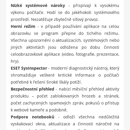
Nízké systémové nároky
- přispívají k vysokému
výkonu počítače. Hodí se do jakéhokoli systémového
prostředí. Nezatěžuje zbytečně síťový provoz.
Herní režim
- v případě používání aplikace na celou
obrazovku se program přepne do tichého režimu.
Všechna upozornění o aktualizacích, systémových nebo
jiných aktivitách jsou odložena po dobu činnosti
celoobrazovkové aplikace (video, fotografie, prezentace,
hry).
ESET SysInspector
- moderní diagnostický nástroj, který
shromažďuje veškeré kritické informace o počítači
potřebné k řešení široké škály potíží.
Bezpečnostní přehled
- nabízí měsíční přehled aktivity
produktu – počet zablokovaných hrozeb a stránek,
počet zachycených spamových zpráv, pokusů o přístup
k webové kameře a podobně.
Podpora notebooků
- odloží všechna nedůležitá
vyskakovací okna, aktualizace a činnosti náročné na