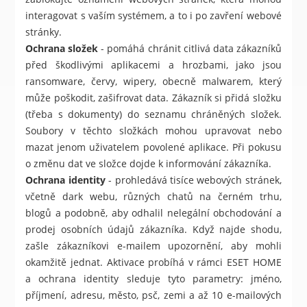
interagovat s vaším systémem, a to i po zavření webové
stránky.
Ochrana složek
- pomáhá chránit citlivá data zákazníků
před škodlivými aplikacemi a hrozbami, jako jsou
ransomware, červy, wipery, obecně malwarem, který
může poškodit, zašifrovat data. Zákazník si přidá složku
(třeba s dokumenty) do seznamu chráněných složek.
Soubory v těchto složkách mohou upravovat nebo
mazat jenom uživatelem povolené aplikace. Při pokusu
o změnu dat ve složce dojde k informování zákazníka.
Ochrana identity
- prohledává tisíce webových stránek,
včetně dark webu, různých chatů na černém trhu,
blogů a podobně, aby odhalil nelegální obchodování a
prodej osobních údajů zákazníka. Když najde shodu,
zašle zákazníkovi e-mailem upozornění, aby mohli
okamžitě jednat. Aktivace probíhá v rámci ESET HOME
a ochrana identity sleduje tyto parametry: jméno,
příjmení, adresu, město, psč, zemi a až 10 e-mailových