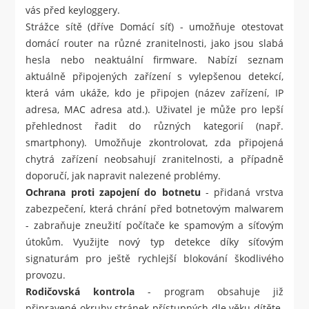
vás před keyloggery.
Strážce sítě (dříve Domácí síť) - umožňuje otestovat
domácí router na různé zranitelnosti, jako jsou slabá
hesla nebo neaktuální firmware. Nabízí seznam
aktuálně připojených zařízení s vylepšenou detekcí,
která vám ukáže, kdo je připojen (název zařízení, IP
adresa, MAC adresa atd.). Uživatel je může pro lepší
přehlednost řadit do různých kategorií (např.
smartphony). Umožňuje zkontrolovat, zda připojená
chytrá zařízení neobsahují zranitelnosti, a případně
doporučí, jak napravit nalezené problémy.
Ochrana proti zapojení do botnetu
- přidaná vrstva
zabezpečení, která chrání před botnetovým malwarem
- zabraňuje zneužití počítače ke spamovým a síťovým
útokům. Využijte nový typ detekce díky síťovým
signaturám pro ještě rychlejší blokování škodlivého
provozu.
Rodičovská kontrola
- program obsahuje již
připravené okruhy stránek přístupných dle věku dítěte.