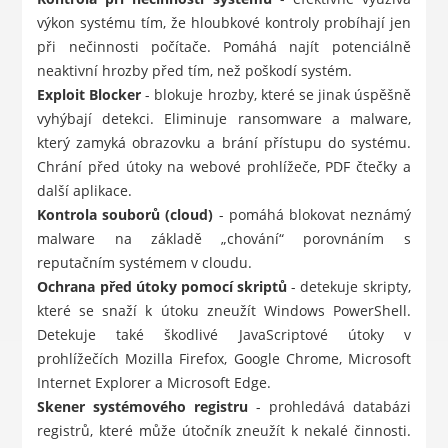
výkon systému tím, že hloubkové kontroly probíhají jen
při nečinnosti počítače. Pomáhá najít potenciálně
neaktivní hrozby před tím, než poškodí systém.
Exploit Blocker
- blokuje hrozby, které se jinak úspěšně
vyhýbají detekci. Eliminuje ransomware a malware,
který zamyká obrazovku a brání přístupu do systému.
Chrání před útoky na webové prohlížeče, PDF čtečky a
další aplikace.
Kontrola souborů (cloud)
- pomáhá blokovat neznámý
malware na základě „chování“ porovnáním s
reputačním systémem v cloudu.
Ochrana před útoky pomocí skriptů
- detekuje skripty,
které se snaží k útoku zneužít Windows PowerShell.
Detekuje také škodlivé JavaScriptové útoky v
prohlížečích Mozilla Firefox, Google Chrome, Microsoft
Internet Explorer a Microsoft Edge.
Skener systémového registru
- prohledává databázi
registrů, které může útočník zneužít k nekalé činnosti.