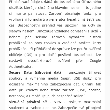
Přihlašovací údaje ukládá do bezpečného šifrovaného
úložiště, které je chráněno hlavním heslem – to jediné
si musíte pamatovat. Zároveň obsahuje funkci pro
vyplňování formulářů a generátor hesel, čímž šetří váš
čas. Bezpečnostní přehled vás upozorní na účty se
slabým heslem. Umožňuje vzdálené odhlášení z účtů -
během pár sekund zároveň vymažete historii
prohlížení, soubory cookies a vzdáleně zavřete karty
prohlížeče. Při přihlášení do správce lze použít ověření
obličeje (iOS) a pro další posílení bezpečnosti lze
nastavit dvoufaktorové ověření přes Google
Authenticator.
Secure Data (šifrování dat)
- umožňuje šifrovat
soubory a výměnná média (např. USB disky) pro
dosažení maximálního zabezpečení dat. Chrání tak
data při krádeži nebo ztrátě zařízení (USB, počítač,
notebook) a umožňuje jejich bezpečné sdílení.
Virtuální privátní síť - VPN
- získejte maximální
soukromí a svobodu online. Zabezpečte své připojení