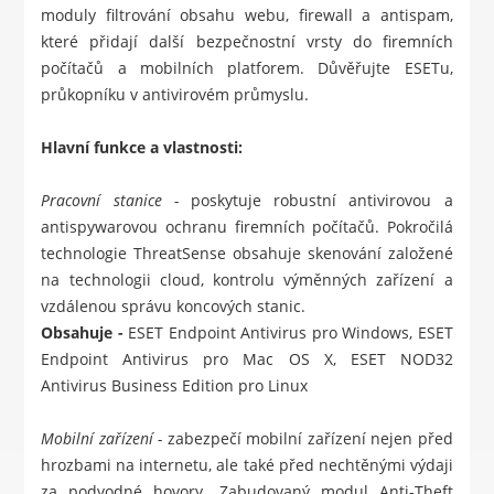
moduly filtrování obsahu webu, firewall a antispam,
které přidají další bezpečnostní vrsty do firemních
počítačů a mobilních platforem. Důvěřujte ESETu,
průkopníku v antivirovém průmyslu.
Hlavní funkce a vlastnosti:
Pracovní stanice -
poskytuje robustní antivirovou a
antispywarovou ochranu firemních počítačů. Pokročilá
technologie ThreatSense obsahuje skenování založené
na technologii cloud, kontrolu výměnných zařízení a
vzdálenou správu koncových stanic.
Obsahuje
-
ESET Endpoint Antivirus pro Windows
,
ESET
Endpoint Antivirus pro Mac OS X
,
ESET NOD32
Antivirus Business Edition pro Linux
Mobilní zařízení -
zabezpečí mobilní zařízení nejen před
hrozbami na internetu, ale také před nechtěnými výdaji
za podvodné hovory. Zabudovaný modul Anti-Theft