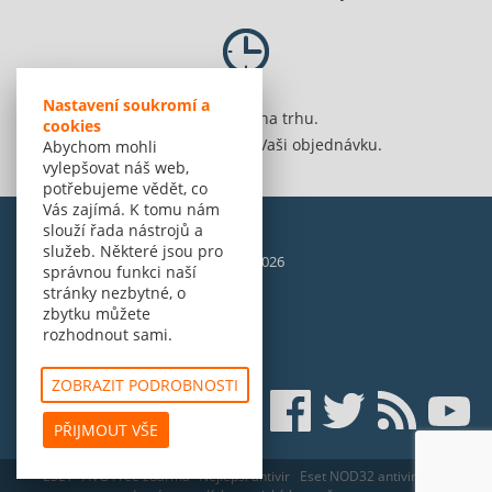
Nastavení soukromí a
Jsme 20 let na trhu.
cookies
Spolehlivě vyřídíme Vaši objednávku.
Abychom mohli
vylepšovat náš web,
potřebujeme vědět, co
Vás zajímá. K tomu nám
slouží řada nástrojů a
služeb. Některé jsou pro
© Amenit Software Solutions, 1998 - 2026
správnou funkci naší
Powered by
nopCommerce
stránky nezbytné, o
zbytku můžete
rozhodnout sami.
ZOBRAZIT PODROBNOSTI
PŘIJMOUT VŠE
ESET
AVG Free zdarma
Nejlepší antivir
Eset NOD32 antivirus pro