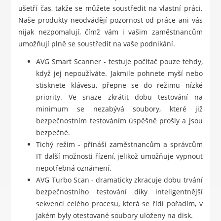
ušetří čas, takže se můžete soustředit na vlastní práci.
Naše produkty neodvádějí pozornost od práce ani vás
nijak nezpomalují, čímž vám i vašim zaměstnancům
umožňují plně se soustředit na vaše podnikání.
AVG Smart Scanner - testuje počítač pouze tehdy,
když jej nepoužíváte. Jakmile pohnete myší nebo
stisknete klávesu, přepne se do režimu nízké
priority. Ve snaze zkrátit dobu testování na
minimum se nezabývá soubory, které již
bezpečnostním testováním úspěšně prošly a jsou
bezpečné.
Tichý režim - přináší zaměstnancům a správcům
IT další možnosti řízení, jelikož umožňuje vypnout
nepotřebná oznámení.
AVG Turbo Scan - dramaticky zkracuje dobu trvání
bezpečnostního testování díky inteligentnější
sekvenci celého procesu, která se řídí pořadím, v
jakém byly otestované soubory uloženy na disk.