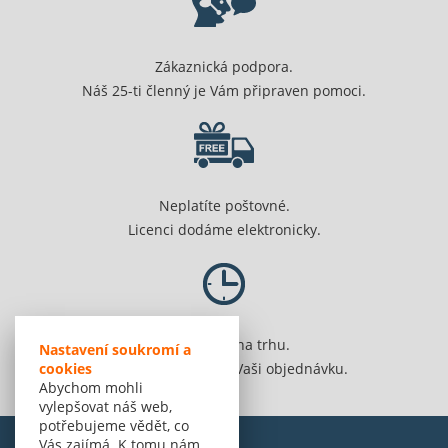
Zákaznická podpora.
Náš 25-ti členný je Vám připraven pomoci.
Neplatíte poštovné.
Licenci dodáme elektronicky.
Jsme 20 let na trhu.
Nastavení soukromí a
cookies
Spolehlivě vyřídíme Vaši objednávku.
Abychom mohli
vylepšovat náš web,
potřebujeme vědět, co
Vás zajímá. K tomu nám