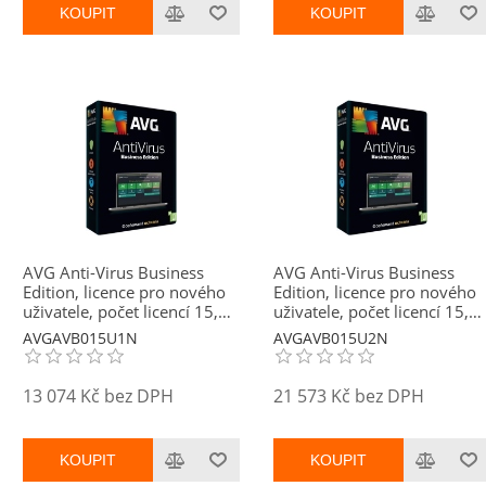
KOUPIT
KOUPIT
AVG Anti-Virus Business
AVG Anti-Virus Business
Edition, licence pro nového
Edition, licence pro nového
uživatele, počet licencí 15,
uživatele, počet licencí 15,
platnost 1 rok
platnost 2 roky
AVGAVB015U1N
AVGAVB015U2N
13 074 Kč bez DPH
21 573 Kč bez DPH
KOUPIT
KOUPIT