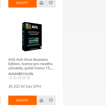
KOUPIT
AVG Anti-Virus Business
Edition, licence pro nového
uživatele, počet licencí 15,
platnost 3 roky
AVGAVB015U3N
30 202 Kč bez DPH
KOUPIT