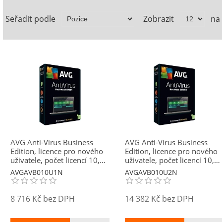
Seřadit podle
Zobrazit
na
AVG Anti-Virus Business
AVG Anti-Virus Business
Edition, licence pro nového
Edition, licence pro nového
uživatele, počet licencí 10,
uživatele, počet licencí 10,
platnost 1 rok
platnost 2 roky
AVGAVB010U1N
AVGAVB010U2N
8 716 Kč bez DPH
14 382 Kč bez DPH