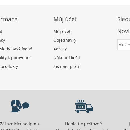
ormace
Můj účet
Sled
Novi
at
Můj účet
nky
Objednávky
sledy navštívené
Adresy
kty k porovnání
Nákupní košík
 produkty
Seznam přání
Zákaznická podpora.
Neplatíte poštovné.