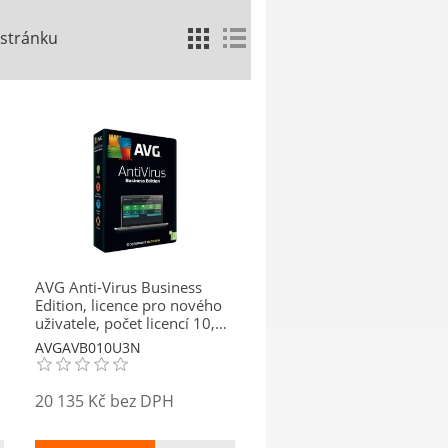
 stránku
AVG Anti-Virus Business
Edition, licence pro nového
uživatele, počet licencí 10,
platnost 3 roky
AVGAVB010U3N
20 135 Kč bez DPH