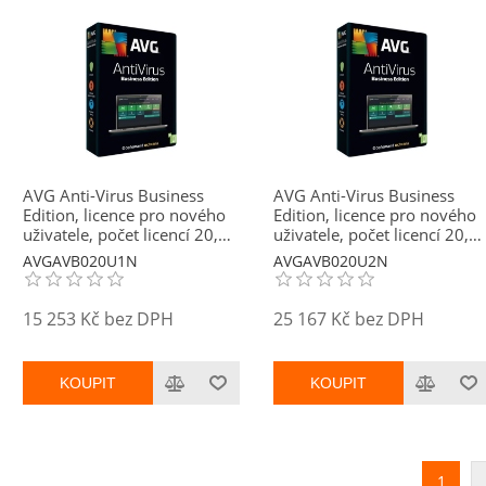
AVG Anti-Virus Business
AVG Anti-Virus Business
Edition, licence pro nového
Edition, licence pro nového
uživatele, počet licencí 20,
uživatele, počet licencí 20,
platnost 1 rok
platnost 2 roky
AVGAVB020U1N
AVGAVB020U2N
15 253 Kč bez DPH
25 167 Kč bez DPH
KOUPIT
KOUPIT
1