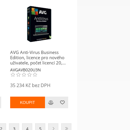
AVG Anti-Virus Business
Edition, licence pro nového
uživatele, počet licencí 20,
platnost 3 roky
AVGAVB020U3N
35 234 Kč bez DPH
KOUPIT
2
3
4
5