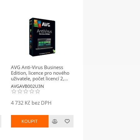
AVG Anti-Virus Business
Edition, licence pro nového
uživatele, počet licencí 2,
platnost 3 roky
AVGAVB002U3N
4 732 Kč bez DPH
KOUPIT