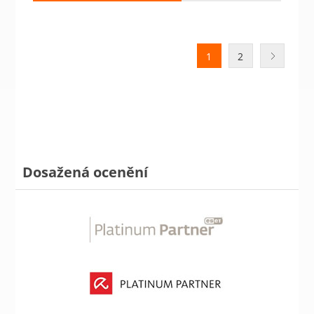
1
2
Dosažená ocenění