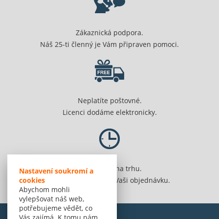
Zákaznická podpora.
Náš 25-ti členný je Vám připraven pomoci.
Neplatíte poštovné.
Licenci dodáme elektronicky.
Jsme 20 let na trhu.
Nastavení soukromí a
cookies
Spolehlivě vyřídíme Vaši objednávku.
Abychom mohli
vylepšovat náš web,
potřebujeme vědět, co
Vás zajímá. K tomu nám