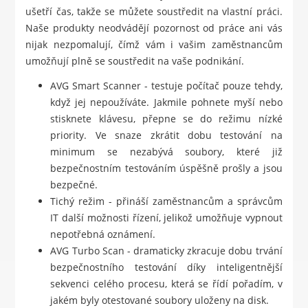
ušetří čas, takže se můžete soustředit na vlastní práci.
Naše produkty neodvádějí pozornost od práce ani vás
nijak nezpomalují, čímž vám i vašim zaměstnancům
umožňují plně se soustředit na vaše podnikání.
AVG Smart Scanner - testuje počítač pouze tehdy,
když jej nepoužíváte. Jakmile pohnete myší nebo
stisknete klávesu, přepne se do režimu nízké
priority. Ve snaze zkrátit dobu testování na
minimum se nezabývá soubory, které již
bezpečnostním testováním úspěšně prošly a jsou
bezpečné.
Tichý režim - přináší zaměstnancům a správcům
IT další možnosti řízení, jelikož umožňuje vypnout
nepotřebná oznámení.
AVG Turbo Scan - dramaticky zkracuje dobu trvání
bezpečnostního testování díky inteligentnější
sekvenci celého procesu, která se řídí pořadím, v
jakém byly otestované soubory uloženy na disk.