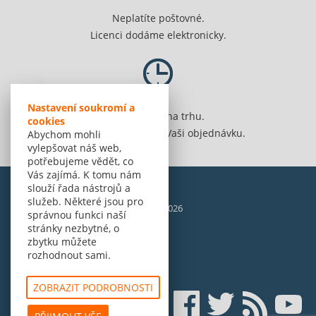
Neplatíte poštovné.
Licenci dodáme elektronicky.
Nastavení soukromí a
Jsme 20 let na trhu.
cookies
Spolehlivě vyřídíme Vaši objednávku.
Abychom mohli
vylepšovat náš web,
potřebujeme vědět, co
Vás zajímá. K tomu nám
slouží řada nástrojů a
služeb. Některé jsou pro
© Amenit Software Solutions, 1998 - 2026
správnou funkci naší
Powered by
nopCommerce
stránky nezbytné, o
zbytku můžete
rozhodnout sami.
ZOBRAZIT PODROBNOSTI