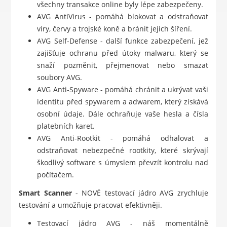
všechny transakce online byly lépe zabezpečeny.
AVG AntiVirus - pomáhá blokovat a odstraňovat
viry, červy a trojské koně a bránit jejich šíření.
AVG Self-Defense - další funkce zabezpečení, jež
zajišťuje ochranu před útoky malwaru, který se
snaží pozměnit, přejmenovat nebo smazat
soubory AVG.
AVG Anti-Spyware - pomáhá chránit a ukrývat vaši
identitu před spywarem a adwarem, který získává
osobní údaje. Dále ochraňuje vaše hesla a čísla
platebních karet.
AVG Anti-Rootkit - pomáhá odhalovat a
odstraňovat nebezpečné rootkity, které skrývají
škodlivý software s úmyslem převzít kontrolu nad
počítačem.
Smart Scanner
- NOVÉ testovací jádro AVG zrychluje
testování a umožňuje pracovat efektivněji.
Testovací jádro AVG - náš momentálně