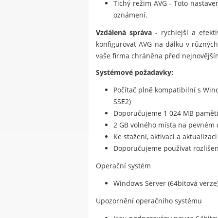
Tichý režim AVG - Toto nastave
oznámení.
Vzdálená správa
- rychlejší a efekt
konfigurovat AVG na dálku v různých p
vaše firma chráněna před nejnovější
Systémové požadavky:
Počítač plně kompatibilní s Wi
SSE2)
Doporučujeme 1 024 MB paměti
2 GB volného místa na pevném 
Ke stažení, aktivaci a aktualiza
Doporučujeme používat rozlišení
Operační systém
Windows Server (64bitová verze)
Upozornění operačního systému