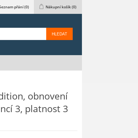
Seznam přání
(0)
Nákupní košík
(0)
HLEDAT
dition, obnovení
encí 3, platnost 3