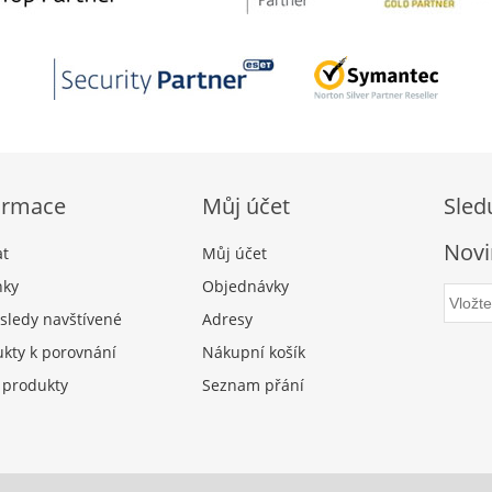
ormace
Můj účet
Sled
Novi
at
Můj účet
nky
Objednávky
sledy navštívené
Adresy
kty k porovnání
Nákupní košík
 produkty
Seznam přání