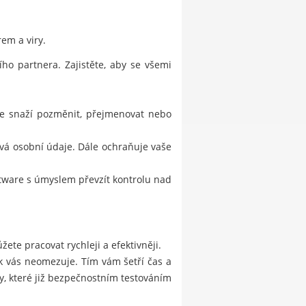
em a viry.
o partnera. Zajistěte, aby se všemi
 se snaží pozměnit, přejmenovat nebo
vá osobní údaje. Dále ochraňuje vaše
ftware s úmyslem převzít kontrolu nad
ete pracovat rychleji a efektivněji.
ak vás neomezuje. Tím vám šetří čas a
, které již bezpečnostním testováním