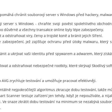
 pomáhá chránit souborový server s Windows před hackery, malwar
 server s Windows - chraňte svoji pověst spolehlivého obchodníh
no důvěrně a všechny transakce online byly lépe zabezpečeny.
a odstraňovat viry, červy a trojské koně a bránit jejich šíření.
e zabezpečení, jež zajišťuje ochranu před útoky malwaru, který
nit a ukrývat vaši identitu před spywarem a adwarem, který získá
ovat a odstraňovat nebezpečné rootkity, které skrývají škodlivý so
 AVG zrychluje testování a umožňuje pracovat efektivněji.
álně nejpokročilejší algoritmus zkracuje dobu testování, takže můž
t Scanner testuje zařízení jen tehdy, když je nepoužíváte, a nij
i. Ve snaze zkrátit dobu testování na minimum se nezabývá soubory
.