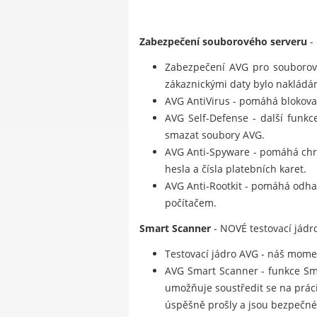
Zabezpečení souborového serveru
-
Zabezpečení AVG pro souborový
zákaznickými daty bylo nakládá
AVG AntiVirus - pomáhá blokovat 
AVG Self-Defense - další funkc
smazat soubory AVG.
AVG Anti-Spyware - pomáhá chrá
hesla a čísla platebních karet.
AVG Anti-Rootkit - pomáhá odhal
počítačem.
Smart Scanner
- NOVÉ testovací jádro
Testovací jádro AVG - náš moment
AVG Smart Scanner - funkce Smar
umožňuje soustředit se na prác
úspěšně prošly a jsou bezpečné