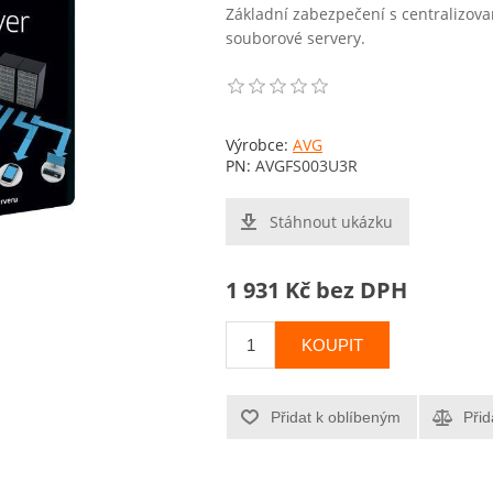
Základní zabezpečení s centralizov
souborové servery.
Výrobce:
AVG
PN:
AVGFS003U3R
Stáhnout ukázku
1 931 Kč bez DPH
KOUPIT
Přidat k oblíbeným
Přid