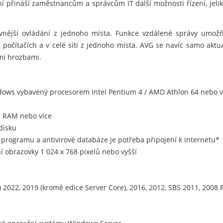
ní přináší zaměstnancům a správcům IT další možnosti řízení, jel
ivnější ovládání z jednoho místa. Funkce vzdálené správy umožňuj
očítačích a v celé síti z jednoho místa. AVG se navíc samo aktuali
mi hrozbami.
ndows vybavený procesorem Intel Pentium 4 / AMD Athlon 64 nebo 
 RAM nebo více
disku
ci programu a antivirové databáze je potřeba připojení k internetu*
 obrazovky 1 024 x 768 pixelů nebo vyšší
 2022, 2019 (kromě edice Server Core), 2016, 2012, SBS 2011, 2008 R