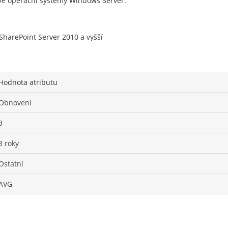
vé operační systémy Windows Server.
SharePoint Server 2010 a vyšší
Hodnota atributu
Obnovení
3
3 roky
Ostatní
AVG