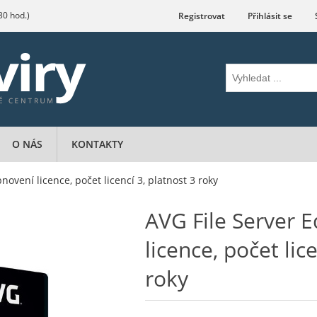
.30 hod.)
Registrovat
Přihlásit se
O NÁS
KONTAKTY
bnovení licence, počet licencí 3, platnost 3 roky
AVG File Server E
licence, počet lic
roky