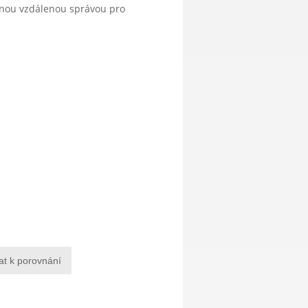
anou vzdálenou správou pro
at k porovnání