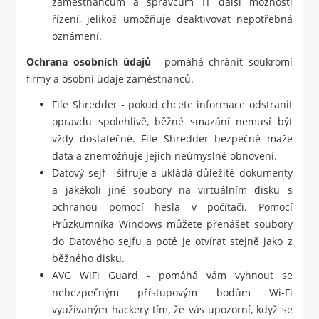
zaměstnancům a správcům IT další možnosti
řízení, jelikož umožňuje deaktivovat nepotřebná
oznámení.
Ochrana osobních údajů
- pomáhá chránit soukromí
firmy a osobní údaje zaměstnanců.
File Shredder - pokud chcete informace odstranit
opravdu spolehlivě, běžné smazání nemusí být
vždy dostatečné. File Shredder bezpečně maže
data a znemožňuje jejich neúmyslné obnovení.
Datový sejf - šifruje a ukládá důležité dokumenty
a jakékoli jiné soubory na virtuálním disku s
ochranou pomocí hesla v počítači. Pomocí
Průzkumníka Windows můžete přenášet soubory
do Datového sejfu a poté je otvírat stejně jako z
běžného disku.
AVG WiFi Guard - pomáhá vám vyhnout se
nebezpečným přístupovým bodům Wi-Fi
využívaným hackery tím, že vás upozorní, když se