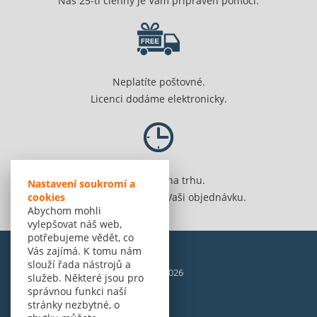
Náš 25-ti členný je Vám připraven pomoci.
Neplatíte poštovné.
Licenci dodáme elektronicky.
Jsme 20 let na trhu.
Nastavení soukromí a
cookies
Spolehlivě vyřídíme Vaši objednávku.
Abychom mohli
vylepšovat náš web,
potřebujeme vědět, co
Vás zajímá. K tomu nám
slouží řada nástrojů a
© Amenit Software Solutions, 1998 - 2026
služeb. Některé jsou pro
Powered by
nopCommerce
správnou funkci naší
stránky nezbytné, o