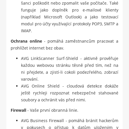
šanci poškodit nebo zpomalit vaše počítače. Také
funguje jako doplněk pro e-mailové klienty
(například Microsoft Outlook) a jako testovací
modul pro účty využívající protokoly POP3, SMTP a
IMAP.
Ochrana online
- pomáhá zaměstnancům pracovat a
prohlížet internet bez obav.
AVG LinkScanner Surf-Shield - aktivně prověřuje
každou webovou stránku těsně před tím, než na
ni přejdete, a zjistí-li cokoli podezřelého, zobrazí
varování.
AVG Online Shield - cloudová detekce dokáže
ještě rychleji rozpoznat nebezpečné stahované
soubory a ochránit vás před nimi.
Firewall
- Vaše první obranná linie.
AVG Business Firewall - pomáhá bránit hackerům
v pokusech o přístup k datům uloženým v