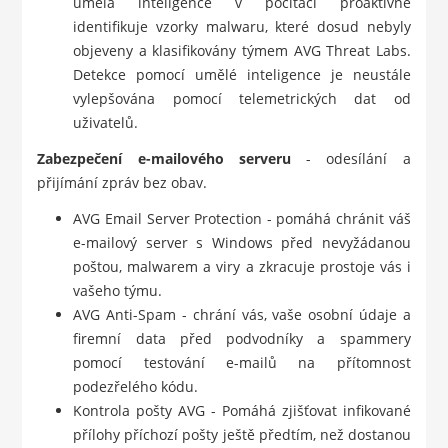
umělá inteligence v počítači proaktivně
identifikuje vzorky malwaru, které dosud nebyly
objeveny a klasifikovány týmem AVG Threat Labs.
Detekce pomocí umělé inteligence je neustále
vylepšována pomocí telemetrických dat od
uživatelů.
Zabezpečení e-mailového serveru
- odesílání a
přijímání zpráv bez obav.
AVG Email Server Protection - pomáhá chránit váš
e-mailový server s Windows před nevyžádanou
poštou, malwarem a viry a zkracuje prostoje vás i
vašeho týmu.
AVG Anti-Spam - chrání vás, vaše osobní údaje a
firemní data před podvodníky a spammery
pomocí testování e-mailů na přítomnost
podezřelého kódu.
Kontrola pošty AVG - Pomáhá zjišťovat infikované
přílohy příchozí pošty ještě předtím, než dostanou