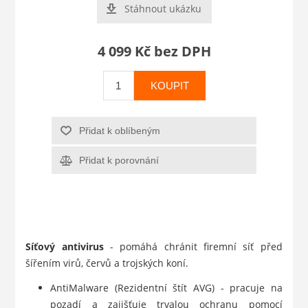
Stáhnout ukázku
4 099 Kč bez DPH
KOUPIT
Přidat k oblíbeným
Přidat k porovnání
Síťový antivirus
- pomáhá chránit firemní síť před
šířením virů, červů a trojských koní.
AntiMalware (Rezidentní štít AVG) - pracuje na
pozadí a zajišťuje trvalou ochranu pomocí