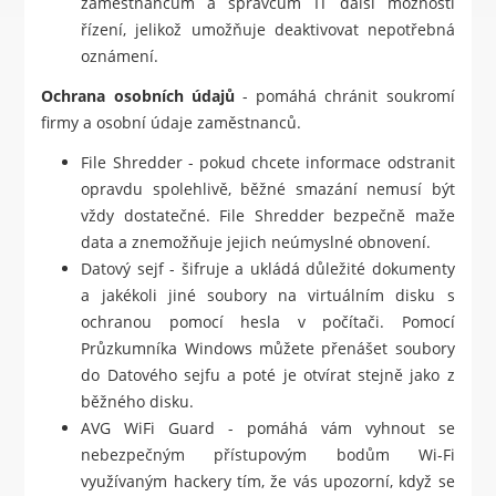
zaměstnancům a správcům IT další možnosti
řízení, jelikož umožňuje deaktivovat nepotřebná
oznámení.
Ochrana osobních údajů
- pomáhá chránit soukromí
firmy a osobní údaje zaměstnanců.
File Shredder - pokud chcete informace odstranit
opravdu spolehlivě, běžné smazání nemusí být
vždy dostatečné. File Shredder bezpečně maže
data a znemožňuje jejich neúmyslné obnovení.
Datový sejf - šifruje a ukládá důležité dokumenty
a jakékoli jiné soubory na virtuálním disku s
ochranou pomocí hesla v počítači. Pomocí
Průzkumníka Windows můžete přenášet soubory
do Datového sejfu a poté je otvírat stejně jako z
běžného disku.
AVG WiFi Guard - pomáhá vám vyhnout se
nebezpečným přístupovým bodům Wi-Fi
využívaným hackery tím, že vás upozorní, když se