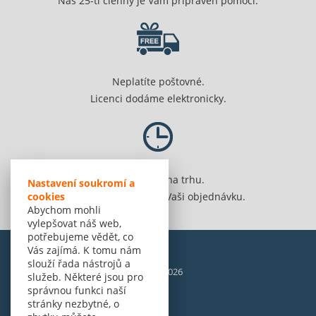
Náš 25-ti členný je Vám připraven pomoci.
Neplatíte poštovné.
Licenci dodáme elektronicky.
Jsme 20 let na trhu.
Nastavení soukromí a
cookies
Spolehlivě vyřídíme Vaši objednávku.
Abychom mohli
vylepšovat náš web,
potřebujeme vědět, co
Vás zajímá. K tomu nám
slouží řada nástrojů a
© Amenit Software Solutions, 1998 - 2026
služeb. Některé jsou pro
Powered by
nopCommerce
správnou funkci naší
stránky nezbytné, o