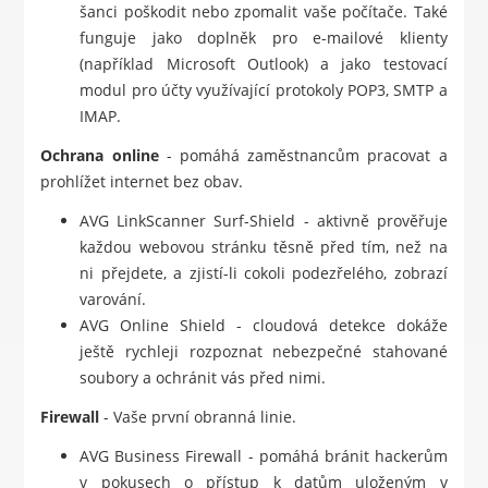
šanci poškodit nebo zpomalit vaše počítače. Také
funguje jako doplněk pro e-mailové klienty
(například Microsoft Outlook) a jako testovací
modul pro účty využívající protokoly POP3, SMTP a
IMAP.
Ochrana online
- pomáhá zaměstnancům pracovat a
prohlížet internet bez obav.
AVG LinkScanner Surf-Shield - aktivně prověřuje
každou webovou stránku těsně před tím, než na
ni přejdete, a zjistí-li cokoli podezřelého, zobrazí
varování.
AVG Online Shield - cloudová detekce dokáže
ještě rychleji rozpoznat nebezpečné stahované
soubory a ochránit vás před nimi.
Firewall
- Vaše první obranná linie.
AVG Business Firewall - pomáhá bránit hackerům
v pokusech o přístup k datům uloženým v