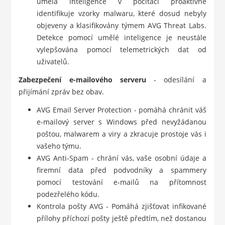
umělá inteligence v počítači proaktivně
identifikuje vzorky malwaru, které dosud nebyly
objeveny a klasifikovány týmem AVG Threat Labs.
Detekce pomocí umělé inteligence je neustále
vylepšována pomocí telemetrických dat od
uživatelů.
Zabezpečení e-mailového serveru
- odesílání a
přijímání zpráv bez obav.
AVG Email Server Protection - pomáhá chránit váš
e-mailový server s Windows před nevyžádanou
poštou, malwarem a viry a zkracuje prostoje vás i
vašeho týmu.
AVG Anti-Spam - chrání vás, vaše osobní údaje a
firemní data před podvodníky a spammery
pomocí testování e-mailů na přítomnost
podezřelého kódu.
Kontrola pošty AVG - Pomáhá zjišťovat infikované
přílohy příchozí pošty ještě předtím, než dostanou