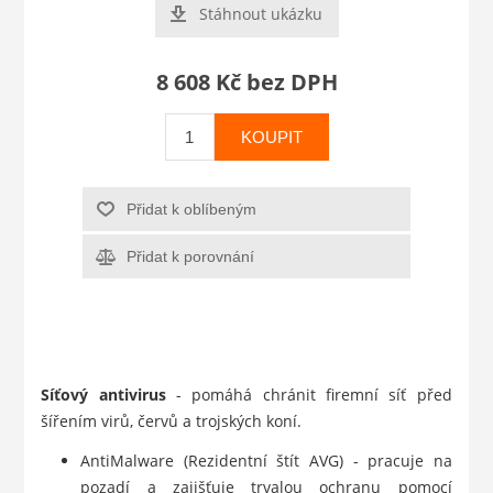
Stáhnout ukázku
8 608 Kč bez DPH
KOUPIT
Přidat k oblíbeným
Přidat k porovnání
Síťový antivirus
- pomáhá chránit firemní síť před
šířením virů, červů a trojských koní.
AntiMalware (Rezidentní štít AVG) - pracuje na
pozadí a zajišťuje trvalou ochranu pomocí