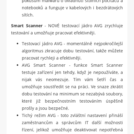
pokusům malwaru o ovládnutí stolních počítačů a
notebooků a funguje v kabelových i bezdrátových
sítích.
Smart Scanner
- NOVÉ testovací jádro AVG zrychluje
testování a umožňuje pracovat efektivněji.
Testovací jádro AVG - momentálně nejpokročilejší
algoritmus zkracuje dobu testování, takže můžete
pracovat rychleji a efektivněji.
AVG Smart Scanner - funkce Smart Scanner
testuje zařízení jen tehdy, když je nepoužíváte, a
nijak vás neomezuje. Tím vám šetří čas a
umožňuje soustředit se na práci. Ve snaze zkrátit
dobu testování na minimum se nezabývá soubory,
které již bezpečnostním testováním úspěšně
prošly a jsou bezpečné.
Tichý režim AVG - toto zvláštní nastavení přináší
zaměstnancům a správcům IT další možnosti
řízení, jelikož umožňuje deaktivovat nepotřebná