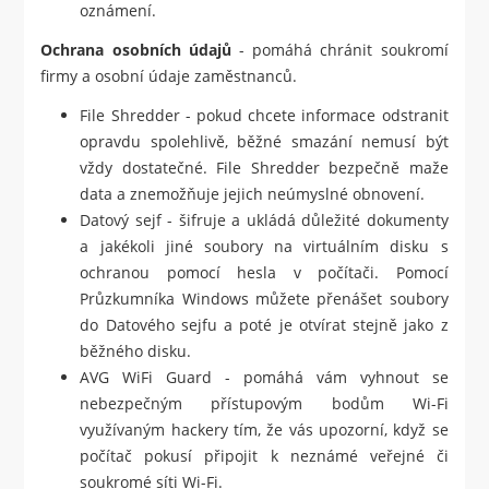
oznámení.
Ochrana osobních údajů
- pomáhá chránit soukromí
firmy a osobní údaje zaměstnanců.
File Shredder - pokud chcete informace odstranit
opravdu spolehlivě, běžné smazání nemusí být
vždy dostatečné. File Shredder bezpečně maže
data a znemožňuje jejich neúmyslné obnovení.
Datový sejf - šifruje a ukládá důležité dokumenty
a jakékoli jiné soubory na virtuálním disku s
ochranou pomocí hesla v počítači. Pomocí
Průzkumníka Windows můžete přenášet soubory
do Datového sejfu a poté je otvírat stejně jako z
běžného disku.
AVG WiFi Guard - pomáhá vám vyhnout se
nebezpečným přístupovým bodům Wi-Fi
využívaným hackery tím, že vás upozorní, když se
počítač pokusí připojit k neznámé veřejné či
soukromé síti Wi-Fi.