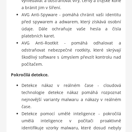
vyhledávat a odstraňovat viry, červy a trojské koně
a bránit jim v šíření.
AVG Anti-Spyware - pomáhá chránit vaši identitu
před spywarem a adwarem, který získává osobní
údaje. Dále ochraňuje vaše hesla a čísla
platebních karet.
AVG Anti-Rootkit - pomáhá odhalovat a
odstraňovat nebezpečné rootkity, které skrývají
škodlivý software s úmyslem převzít kontrolu nad
počítačem.
Pokročilá detekce.
Detekce nákaz v reálném čase - cloudová
technologie detekce nákaz pomáhá rozpoznat
nejnovější varianty malwaru a nákazy v reálném
čase.
Detekce pomocí umělé inteligence - pokročilá
umělá inteligence v počítači proaktivně
identifikuje vzorky malwaru, které dosud nebyly