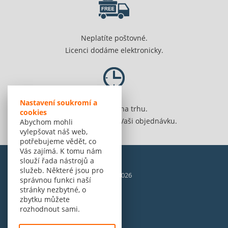
Neplatíte poštovné.
Licenci dodáme elektronicky.
Nastavení soukromí a
Jsme 20 let na trhu.
cookies
Spolehlivě vyřídíme Vaši objednávku.
Abychom mohli
vylepšovat náš web,
potřebujeme vědět, co
Vás zajímá. K tomu nám
slouží řada nástrojů a
služeb. Některé jsou pro
© Amenit Software Solutions, 1998 - 2026
správnou funkci naší
Powered by
nopCommerce
stránky nezbytné, o
zbytku můžete
rozhodnout sami.