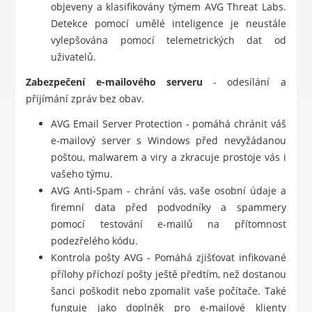
objeveny a klasifikovány týmem AVG Threat Labs.
Detekce pomocí umělé inteligence je neustále
vylepšována pomocí telemetrických dat od
uživatelů.
Zabezpečení e-mailového serveru
- odesílání a
přijímání zpráv bez obav.
AVG Email Server Protection - pomáhá chránit váš
e-mailový server s Windows před nevyžádanou
poštou, malwarem a viry a zkracuje prostoje vás i
vašeho týmu.
AVG Anti-Spam - chrání vás, vaše osobní údaje a
firemní data před podvodníky a spammery
pomocí testování e-mailů na přítomnost
podezřelého kódu.
Kontrola pošty AVG - Pomáhá zjišťovat infikované
přílohy příchozí pošty ještě předtím, než dostanou
šanci poškodit nebo zpomalit vaše počítače. Také
funguje jako doplněk pro e-mailové klienty