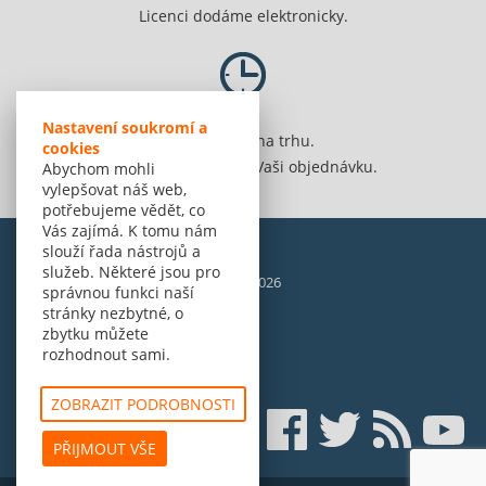
Licenci dodáme elektronicky.
Nastavení soukromí a
Jsme 20 let na trhu.
cookies
Spolehlivě vyřídíme Vaši objednávku.
Abychom mohli
vylepšovat náš web,
potřebujeme vědět, co
Vás zajímá. K tomu nám
slouží řada nástrojů a
služeb. Některé jsou pro
© Amenit Software Solutions, 1998 - 2026
správnou funkci naší
Powered by
nopCommerce
stránky nezbytné, o
zbytku můžete
rozhodnout sami.
ZOBRAZIT PODROBNOSTI
PŘIJMOUT VŠE