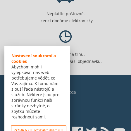
Neplatíte poštovné.
Licenci dodáme elektronicky.
Jsme 20 let na trhu.
Nastavení soukromí a
Spolehlivě vyřídíme Vaši objednávku.
cookies
Abychom mohli
vylepšovat náš web,
potřebujeme vědět, co
Vás zajímá. K tomu nám
slouží řada nástrojů a
© Amenit Software Solutions, 1998 - 2026
služeb. Některé jsou pro
Powered by
nopCommerce
správnou funkci naší
stránky nezbytné, o
zbytku můžete
rozhodnout sami.
ZOBRAZIT PODROBNOSTI