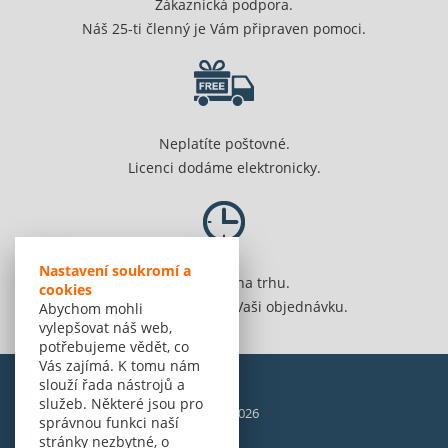
Zákaznická podpora.
Náš 25-ti členný je Vám připraven pomoci.
Neplatíte poštovné.
Licenci dodáme elektronicky.
Nastavení soukromí a
Jsme 20 let na trhu.
cookies
Spolehlivě vyřídíme Vaši objednávku.
Abychom mohli
vylepšovat náš web,
potřebujeme vědět, co
Vás zajímá. K tomu nám
slouží řada nástrojů a
služeb. Některé jsou pro
© Amenit Software Solutions, 1998 - 2026
správnou funkci naší
Powered by
nopCommerce
stránky nezbytné, o